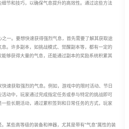
些细节和技巧，以确保气息提升的高效性。通过这些方法
心之一。要想快速获得强烈气息，首先需要了解其获取途
气息。许多副本，如挑战模式、觉醒副本等，都有一定的
仅能够获得大量的气息，还能通过副本的奖励系统积累其
家快速获取强烈的气息。例如，游戏中的限时活动、节日
些活动中，玩家通过完成指定任务或参与特定的挑战即可
是一些长期活动，通过累积签到和日常任务的方式，玩家
。某些高等级的装备和神器，尤其是带有“气息”属性的装