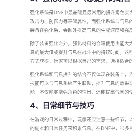
强化系统是DNF中最基础且最常用的提升角色实
攻击力、防御力等基础属性，而强化系统与气息
装备在强化后，会额外提高气息的生成速度和强
除了装备强化之外，强化材料的合理使用也能大
息的最大值或提升气息在战斗中的持续时间。这
方式获得，玩家可以根据自己的需求，选择适合
强化系统和气息提升的结合不仅体现在装备上，
技能可以与气息系统产生联动，提升气息的效果
能，不仅能够增强角色的输出，还能提高气息的
4、日常细节与技巧
在游戏的日常过程中，玩家还应注意一些细节，
的副本和日常任务来积累气息。在DNF中，很多