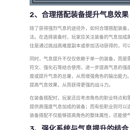
2、合理搭配装备提升气息效果
除了获得强烈气息的途径外，如何合理搭配装备
法。在选择装备时，玩家应关注装备的气息加成
往是通过挑战高难度副本或参加活动获得的，可
同时，气息提升不仅仅依赖于单一的装备，而是
符文、强化石等结合使用，进一步提高气息的强
度或提升气息的总量，从而增强角色的输出能力
提高气息效果，从而获得更强的战斗力。
在装备搭配时，玩家还应考虑角色的职业特点和
提供高强度气息加成的装备；而有些职业则可以
装备搭配不仅能够提高角色的整体属性，还能使
3、强化系统与气息提升的结合