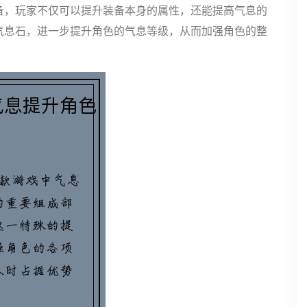
备，玩家不仅可以提升装备本身的属性，还能提高气息的
气息石，进一步提升角色的气息等级，从而加强角色的整