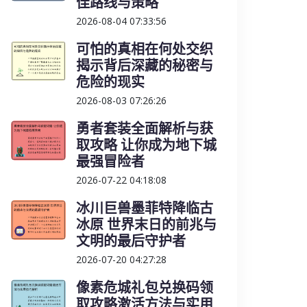
佳路线与策略
2026-08-04 07:33:56
可怕的真相在何处交织
揭示背后深藏的秘密与
危险的现实
2026-08-03 07:26:26
勇者套装全面解析与获
取攻略 让你成为地下城
最强冒险者
2026-07-22 04:18:08
冰川巨兽墨菲特降临古
冰原 世界末日的前兆与
文明的最后守护者
2026-07-20 04:27:28
像素危城礼包兑换码领
取攻略激活方法与实用