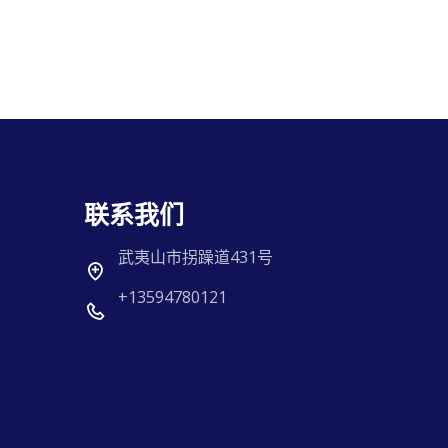
联系我们
武夷山市拐躁道431号
+13594780121