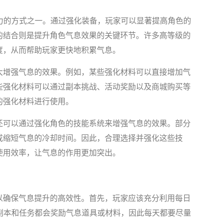
力的方式之一。通过强化装备，玩家可以显著提高角色的
的结合则是提升角色气息效果的关键环节。许多高等级的
度，从而帮助玩家更快地积累气息。
大增强气息的效果。例如，某些强化材料可以直接增加气
些强化材料可以通过副本挑战、活动奖励以及商城购买等
的强化材料进行使用。
还可以通过强化角色的技能系统来增强气息的效果。部分
或缩短气息的冷却时间。因此，合理选择并强化这些技
使用效率，让气息的作用更加突出。
以确保气息提升的高效性。首先，玩家应该充分利用每日
副本和任务都会奖励气息道具或材料，因此每天都要尽量