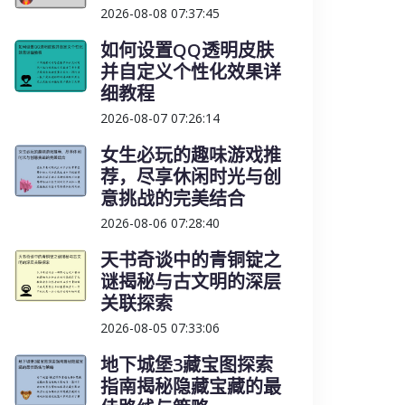
2026-08-08 07:37:45
如何设置QQ透明皮肤
并自定义个性化效果详
细教程
2026-08-07 07:26:14
女生必玩的趣味游戏推
荐，尽享休闲时光与创
意挑战的完美结合
2026-08-06 07:28:40
天书奇谈中的青铜锭之
谜揭秘与古文明的深层
关联探索
2026-08-05 07:33:06
地下城堡3藏宝图探索
指南揭秘隐藏宝藏的最