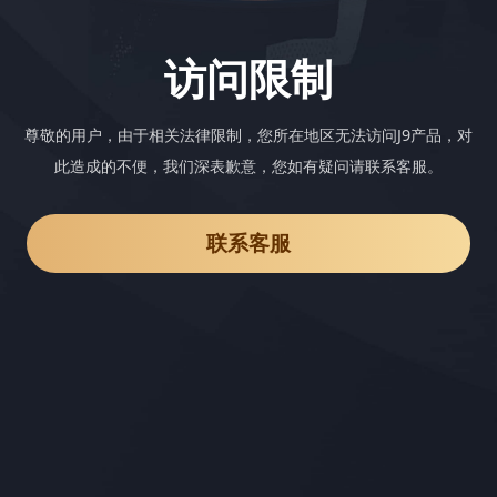
访问限制
尊敬的用户，由于相关法律限制，您所在地区无法访问J9产品，对
此造成的不便，我们深表歉意，您如有疑问请联系客服。
联系客服